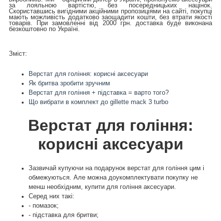
за лояльною вартістю, без посередницьких націнок.
Скориставшись вигідними акційними пропозиціями на сайті, покупці
мають можливість додатково заощадити кошти, без втрати якості
товарів. При замовленні від 2000 грн. доставка буде виконана
безкоштовно по Україні.
Зміст:
Верстат для гоління: корисні аксесуари
Як бритва зробити зручним
Верстат для гоління + підставка = варто того?
Що вибрати в комплект до gillette mack 3 turbo
Верстат для гоління:
корисні аксесуари
Зазвичай купуючи на подарунок верстат для гоління цим і
обмежуються. Але можна доукомплектувати покупку не
менш необхідним, купити для гоління аксесуари.
Серед них такі:
- помазок;
- підставка для бритви;