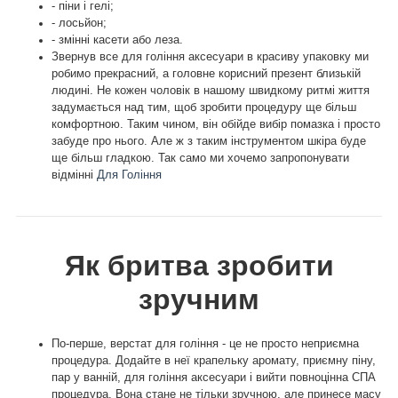
- піни і гелі;
- лосьйон;
- змінні касети або леза.
Звернув все для гоління аксесуари в красиву упаковку ми
робимо прекрасний, а головне корисний презент близькій
людині. Не кожен чоловік в нашому швидкому ритмі життя
задумається над тим, щоб зробити процедуру ще більш
комфортною. Таким чином, він обійде вибір помазка і просто
забуде про нього. Але ж з таким інструментом шкіра буде
ще більш гладкою. Так само ми хочемо запропонувати
відмінні
Для Гоління
Як бритва зробити
зручним
По-перше, верстат для гоління - це не просто неприємна
процедура. Додайте в неї крапельку аромату, приємну піну,
пар у ванній, для гоління аксесуари і вийти повноцінна СПА
процедура. Вона стане не тільки зручною, але принесе масу