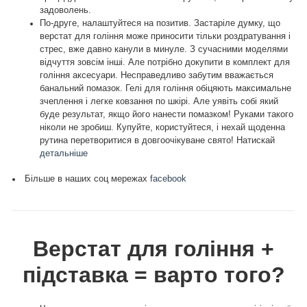
задоволень.
По-друге, налаштуйтеся на позитив. Застаріле думку, що
верстат для гоління може приносити тільки роздратування і
стрес, вже давно канули в минуле. З сучасними моделями
відчуття зовсім інші. Але потрібно докупити в комплект для
гоління аксесуари. Несправедливо забутим вважається
банальний помазок. Гелі для гоління обіцяють максимальне
зчеплення і легке ковзання по шкірі. Але уявіть собі який
буде результат, якщо його нанести помазком! Руками такого
ніколи не зробиш. Купуйте, користуйтеся, і нехай щоденна
рутина перетворитися в довгоочікуване свято! Натискай
детальніше
Більше в наших соц мережах
facebook
Верстат для гоління +
підставка = варто того?