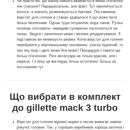
Чи знаєте ви, що ванна кімната вважається менш гігієнічної,
ніж спальня? Парадоксально, але факт. Тут накопичується
волога, а значить розмножуються бактерії. Поставивши
верстат для гоління в стакан здавалося б що може бути
більш безпечним. Однак туди потрапляє вода також. Ручка
починає пліснявіти, невидимі суперечки поселяються на
лезах. Звідси і запалення шкіри і велике роздратування. З
підставкою ви мінімізуєте ризики. Коли верстат для гоління
перебувати у вертикальному положенні, злегка піднятий, то
про яку воді і цвілі може йти мова? Процедура ставати ще
більш гігієнічною. Речі аксесуари не тільки красиві, але і
корисні. І з боку це виглядає більш естетично. Більш за
посіланням
тут
Що вибрати в комплект
до gillette mack 3 turbo
Верстат для гоління відомої марки з часом вимагає заміни
ріжучої головки. Так, у хороших виробників хороша заточка і