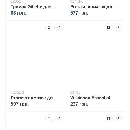
02351
02751-6
Тримач Gillette для чоловічої бритви Mach3
Proraso помазок для гоління + Proraso тонізуюча піна для гоління 400 мл
88 грн.
577 грн.
02751-3
02759
Proraso помазок для гоління + Мило для гоління Proraso для жорсткої щетини 150 мл
Wilkinson Essential Мило для гоління, 125 г
597 грн.
237 грн.