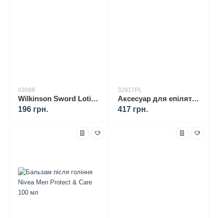
03088
32817PL
Wilkinson Sword Lotion Sensitive Лосьйон після гоління для чутливої ​​шкіри, 100 мл
Аксесуар для епілятора та бритви Braun 80-b FACE
196 грн.
417 грн.