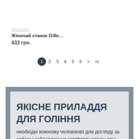
20121552
Жіночий станок Gillette Venus Snap Extra Smooth із футляром + гель Gillette Satin Care Gel Lavender 200 мл
433 грн.
1
2
3
4
5
6
>
>|
ЯКІСНЕ ПРИЛАДДЯ
ДЛЯ ГОЛІННЯ
необхідні кожному чоловікові для догляду за