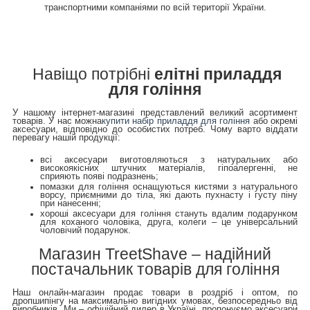
транспортними компаніями по всій території України.
Навіщо потрібні
елітні приладдя
для гоління
У нашому інтернет-магазині представлений великий асортимент
товарів. У нас можна
купити набір приладдя для гоління
або окремі
аксесуари, відповідно до особистих потреб. Чому варто віддати
перевагу нашій продукції:
всі аксесуари виготовляються з натуральних або
високоякісних штучних матеріалів, гіпоалергенні, не
сприяють появі подразнень;
помазки для гоління оснащуються кистями з натурального
ворсу, приємними до тіла, які дають пухнасту і густу піну
при нанесенні;
хороші аксесуари для гоління стануть вдалим подарунком
для коханого чоловіка, друга, колеги – це універсальний
чоловічий подарунок.
Магазин TreetShave – надійний
постачальник товарів для гоління
Наш онлайн-магазин продає товари в роздріб і оптом, по
дропшипінгу на максимально вигідних умовах, безпосередньо від
виробників. Ми – офіційний дилер в Україні, пропонуємо аксесуари