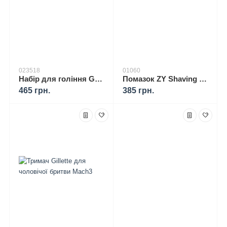
023518
01060
Набір для гоління Gillette Mach3 (станок + касети 4 шт. + підставка)
Помазок ZY Shaving для гоління з дерева Schima з ворсом Борсука 01060
465 грн.
385 грн.