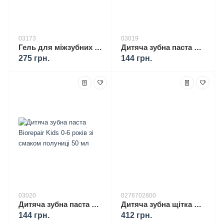
03173
03019
Гель для міжзубних проміжків TePe Gingival Gel із хлоргексидином 20 мл
Дитяча зубна паста Biorepair Kids 0-6 років зі смаком винограду 50 мл
275 грн.
144 грн.
03020
0276702800
Дитяча зубна паста Biorepair Kids 0-6 років зі смаком полуниці 50 мл
Дитяча зубна щітка Curaprox CS Smart 7600 ультрам'яка + паста Elmex Junior 6-12 років
144 грн.
412 грн.