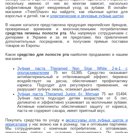
поскольку именно от них во многом зависит, насколько
эффективным будет ежедневный уход за зубами. В онлайн-
магазине «TreetShave» вы найдете, как обычные щетки для
взрослых и детей, так и
электрические и звуковые зубные щетки
.
В нашем каталоге представлена продукция европейских брендов,
проверенные временем и многочисленными потребителями
средства гигиены полости рта
. Мы напрямую сотрудничаем с
дилерами в Украине и за ее пределами, без привлечения
дополнительных посредников, и получаем прямые поставки
товаров из Европы.
Какое
средство для полости рта
наиболее продаваемо в нашем
магазине
Зубная паста Theramed Non Stop White 2-в-1 с
ополаскивателем
75 мл 01385. Средство оказывает
антибактериальный и отбеливающий эффект, бережно
воздействует на десна, обеспечивает профилактику
кариеса. Подходит для регулярного применения, не
разрушает зубную эмаль, освежает дыхание;
Зубная паста Theramed Junior 6+ Мятная
75 мл 01494.
Зубная паста подходит детям возрастом от 6 лет,
деликатно и эффективно ухаживает за молочными зубами.
Активные компоненты обеспечивают защиту от кариеса,
паста не содержит сахара, имеет приятный вкус.
Покупать средства по уходу и
аксессуары для зубных щеток и
ирригаторов
у нас можно как в розницу, так и оптовыми партиями.
Мы сотрудничаем с конечным потребителем, с оптовиками,
предлагаем работу на условиях дропшиппинга. По любым