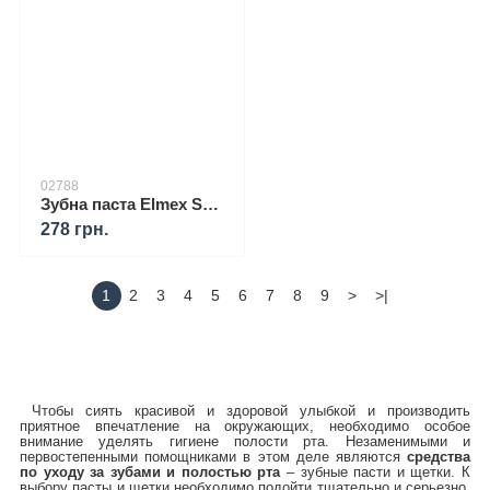
02788
Зубна паста Elmex Sensitive Professional проти підвищеної чутливості зубів та болю (75 мл.)
278 грн.
1
2
3
4
5
6
7
8
9
>
>|
Чтобы сиять красивой и здоровой улыбкой и производить
приятное впечатление на окружающих, необходимо особое
внимание уделять гигиене полости рта. Незаменимыми и
первостепенными помощниками в этом деле являются
средства
по уходу за зубами и полостью рта
– зубные пасти и щетки. К
выбору пасты и щетки необходимо подойти тщательно и серьезно,