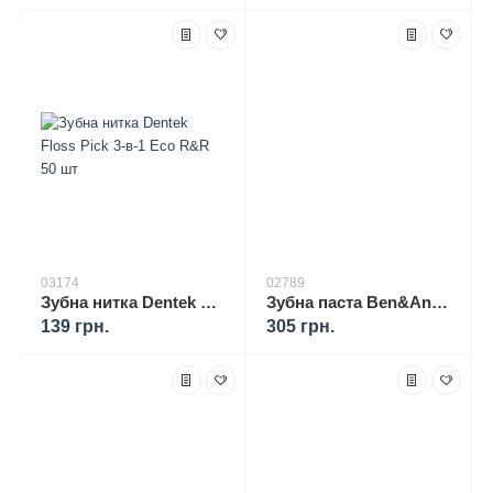
03174
02789
Зубна нитка Dentek Floss Pick 3-в-1 Eco R&R 50 шт
Зубна паста Ben&Anna Orange натуральна відбілююча з фтором (100 мл)
139 грн.
305 грн.