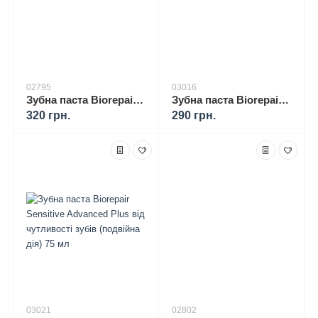
02795
03016
Зубна паста Biorepair Active Shield "Активний захист від карієсу" без фтору (75 мл)
Зубна паста Biorepair Pro White відбілююча 75 мл
320 грн.
290 грн.
03021
02802