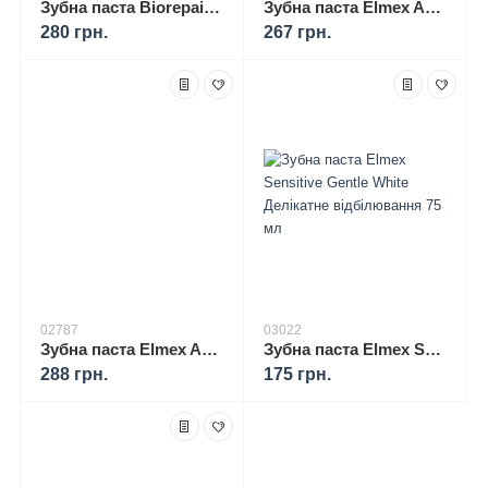
Зубна паста Biorepair Sensitive Advanced Plus від чутливості зубів (подвійна дія) 75 мл
Зубна паста Elmex Anti-Caries Professional захист від карієсу – 75мл
280 грн.
267 грн.
02787
03022
Зубна паста Elmex Aronal із цинком для захисту ясен (75 мл)
Зубна паста Elmex Sensitive Gentle White Делікатне відбілювання 75 мл
288 грн.
175 грн.