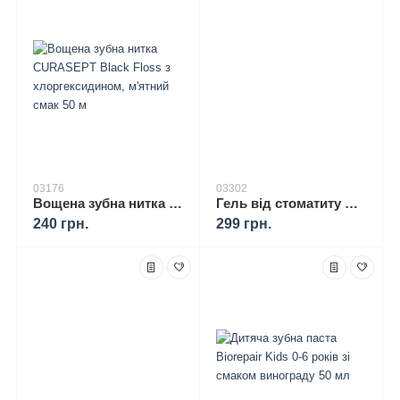
03176
03302
Вощена зубна нитка CURASEPT Black Floss з хлоргексидином, м'ятний смак 50 м
Гель від стоматиту Gum Afta Clear 10 мл
240 грн.
299 грн.