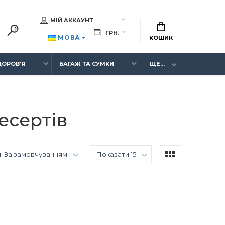
МІЙ АККАУНТ
ГРН.
МОВА
КОШИК
ЗДОРОВ'Я
БАГАЖ ТА СУМКИ
ЩЕ...
есертів
: За замовчуванням
Показати 15