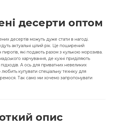
ені десерти оптом
их десертів можуть дуже стати в нагоді.
дуть актуальні цілий рік. Це поширений
іч пирогів, які подають разом з кулькою морозива.
омадського харчування, де кухні приділяють
підходів. А ось для приватних невеликих
 любить купувати спеціальну техніку для
еремося. Так само ми хочемо запропонувати
откий опис