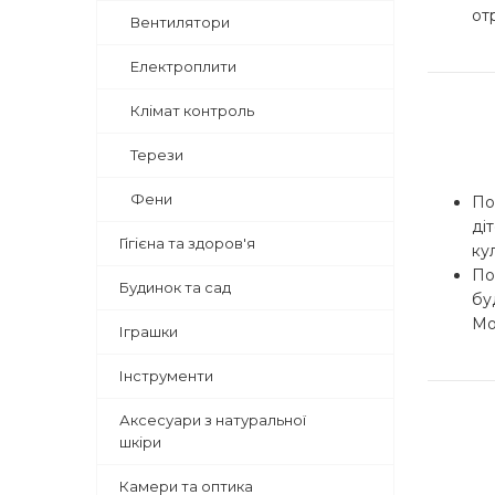
от
Вентилятори
Електроплити
Клімат контроль
Терези
Фени
По
ді
Гігієна та здоров'я
ку
По
Будинок та сад
бу
Мо
Іграшки
Інструменти
Аксесуари з натуральної
шкіри
Камери та оптика