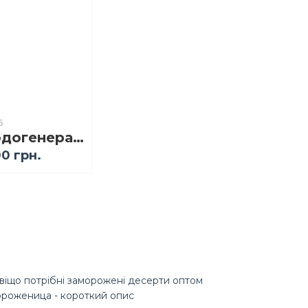
6
Льодогенератор з диспенсером води YOER Everest IMW02S
0 грн.
віщо потрібні заморожені десерти оптом
роженица - короткий опис