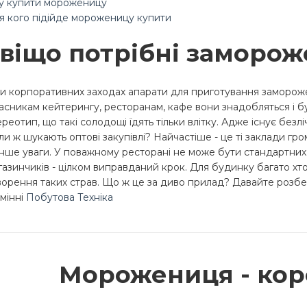
у купити мороженицу
я кого підійде мороженицу купити
віщо потрібні заморож
и корпоративних заходах апарати для приготування заморожен
асникам кейтерингу, ресторанам, кафе вони знадобляться і бу
ереотип, що такі солодощі їдять тільки влітку. Адже існує безл
ли ж шукають оптові закупівлі? Найчастіше - це ті заклади гр
нше уваги. У поважному ресторані не може бути стандартних 
газинчиків - цілком виправданий крок. Для будинку багато хто
ворення таких страв. Що ж це за диво прилад? Давайте розб
дмінні
Побутова Техніка
Морожениця - кор