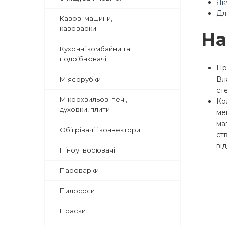
Як
Дл
Кавові машини,
кавоварки
На
Кухонні комбайни та
подрібнювачі
Пр
Вл
М'ясорубки
ст
Мікрохвильові печі,
Ко
духовки, плити
ме
ма
Обігрівачі і конвектори
ст
ві
Піноутворювачі
Пароварки
Пилососи
Праски