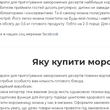
арати для приготування заморожених десертів найбільше кори
бителів приймати гостей досить регулярно. дитині не завжди 
абілізаторами і консервантами. Та й самому можна поласуват
истрій. Його легко можна помістити на будь-якій полиці і навіт
я обсягу до 0,5 кг готового продукту. Тобто на 2-3 порції. Для 
ше в наших соц мережах
facebook
Яку купити мо
арати для приготування заморожених десертів повинні відпо
потрібне особисто вам кількість готового блюда;
надійний виробник;
країна імпортер теж важливі (іноді якість однаковою техніки від
додаткова функція для йогурту підійде цінителям здорового х
пити мороженицу можна у нас в магазині. Оформити замовлен
ерніть увагу, що деякі товари можна привезти під замовлення. 