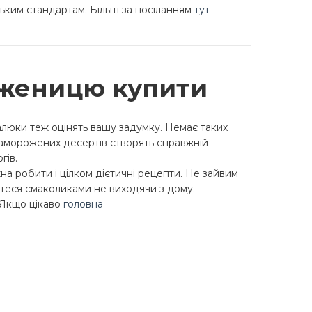
ським стандартам. Більш за посіланням
тут
оженицю купити
алюки теж оцінять вашу задумку. Немає таких
заморожених десертів створять справжній
гів.
а робити і цілком дієтичні рецепти. Не зайвим
теся смаколиками не виходячи з дому.
 Якщо цікаво
головна