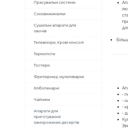
Прасувальні системи
Ап
лю
Соковижималки
ст
пр
Сушильні апарати для
дл
овочів
Біль
Телевізори, ігрові консолі
Термопоти
Тостери
Фритюрниці, мультиварки
Ап
Хлібопекарні
- 
Чайники
- 
- 
Апарати для
- 
приготування
Ку
заморожених десертів
Зв