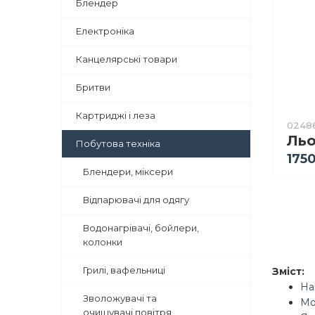
Блендер
Електроніка
Канцелярські товари
Бритви
Картриджі і леза
0248
Побутова техніка
1750
Блендери, міксери
Відпарювачі для одягу
Водонагрівачі, бойлери,
колонки
Грилі, вафельниці
Зміст:
На
Зволожувачі та
Мо
очищувачі повітря