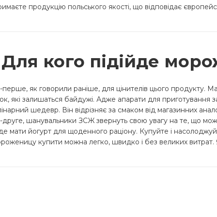
римаєте продукцію польського якості, що відповідає європей
Для кого підійде мор
-перше, як говорили раніше, для цінителів цього продукту. М
ток, які залишаться байдужі. Адже апарати для приготування 
лінарний шедевр. Він відрізняє за смаком від магазинних анало
-друге, шанувальники ЗСЖ звернуть свою увагу на те, що можн
де мати йогурт для щоденного раціону. Купуйте і насолоджуй
роженицу купити можна легко, швидко і без великих витрат.