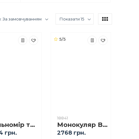
: За замовчуванням
Показати 15
5/5
18841
Дальномір тактичний Bushnell Bone Collector 850 6x24 LRF
Монокуляр Bresser Topas 7x42 WP
4 грн.
2768 грн.