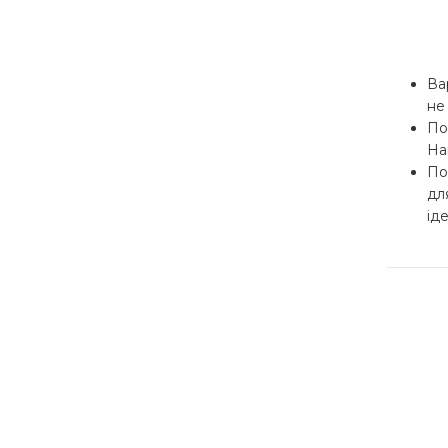
Ва
не
По
На
По
дл
ід