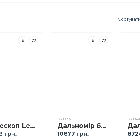
Сортувати
02073
02041
Телескоп Levenhuk Skyline Travel 50
Дальномір балістичний Vortex Impact 1000 США
3 грн.
10877 грн.
872