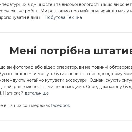
мпературних відмінностей та високої вологості. Якщо ви хочет
сесуарів, не робіть. Ми розповімо про найпопулярніші з них у
пропонувати відмінні
Побутова Техніка
Мені потрібна штати
що ви фотограф або відео оператор, ви не повинні обговорюва
йуспішніші знімки можуть бути зіпсовані в невідповідному мо
комендують негайно купувати аксесуари. Однак існують ситуац
ді найкраще місце, ніж ми не знаходимо. Серед діапазону бу
ні. Натискай
детальніше
ше в наших соц мережах
facebook