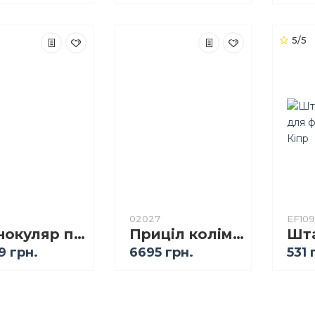
5/5
02027
EF109
Монокуляр прилад нічного бачення TOPHUNT WG-50 Night Vision 350 м з WIFI та можливістю запису
Приціл коліматорний Vortex Crossfire Red Dot (2 MOA)
9 грн.
6695 грн.
531 