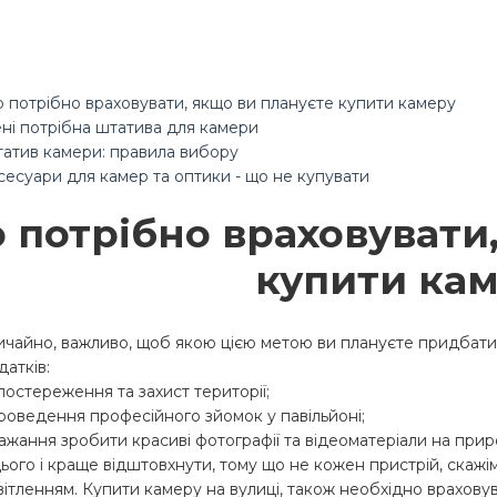
 потрібно враховувати, якщо ви плануєте купити камеру
ні потрібна штатива для камери
атив камери: правила вибору
сесуари для камер та оптики - що не купувати
 потрібно враховувати,
купити ка
ичайно, важливо, щоб якою цією метою ви плануєте придбати та
датків:
спостереження та захист території;
проведення професійного зйомок у павільйоні;
бажання зробити красиві фотографії та відеоматеріали на прир
цього і краще відштовхнути, тому що не кожен пристрій, скаж
вітленням. Купити камеру на вулиці, також необхідно враховува