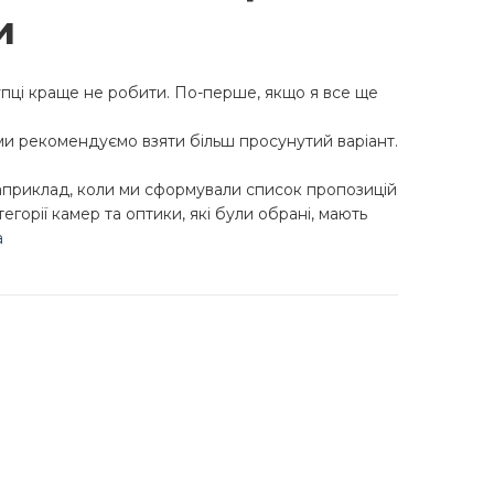
и
упці краще не робити. По-перше, якщо я все ще
ми рекомендуємо взяти більш просунутий варіант.
Наприклад, коли ми сформували список пропозицій
егорії камер та оптики, які були обрані, мають
а