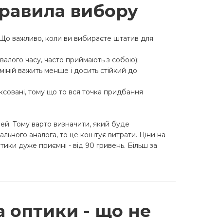
правила вибору
 Що важливо, коли ви вибираєте штатив для
валого часу, часто приймають з собою);
іній важить менше і досить стійкий до
ксовані, тому що то вся точка придбання
ей. Тому варто визначити, який буде
льного аналога, то це коштує витрати. Ціни на
тики дуже приємні - від 90 гривень. Більш за
 оптики - що не