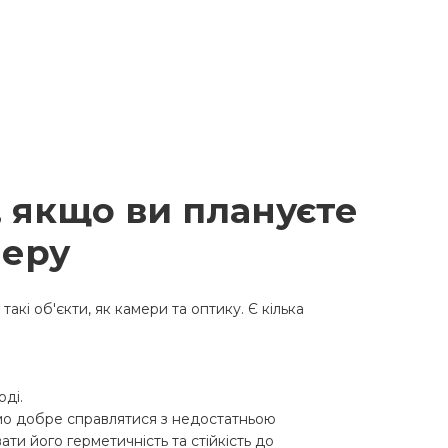
 якщо ви плануєте
меру
кі об'єкти, як камери та оптику. Є кілька
оді.
імо добре справлятися з недостатньою
ти його герметичність та стійкість до