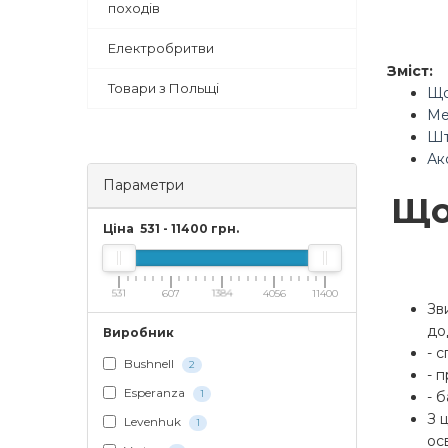
походів
Електробритви
Зміст:
Товари з Польщі
Що
Ме
Шт
Ак
Параметри
Що
Ціна
531
-
11400
грн.
531
607
1384
4056
11400
Зв
до
Виробник
- 
Bushnell
2
- 
Esperanza
1
- 
З 
Levenhuk
1
ос