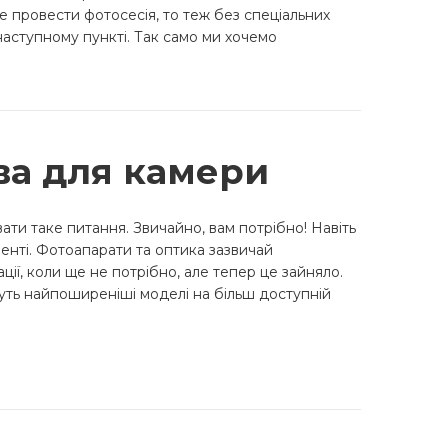
е провести фотосесія, то теж без спеціальних
 наступному пункті. Так само ми хочемо
ва для камери
ти таке питання. Звичайно, вам потрібно! Навіть
менті. Фотоапарати та оптика зазвичай
ії, коли ще не потрібно, але тепер це зайняло.
дуть найпоширеніші моделі на більш доступній