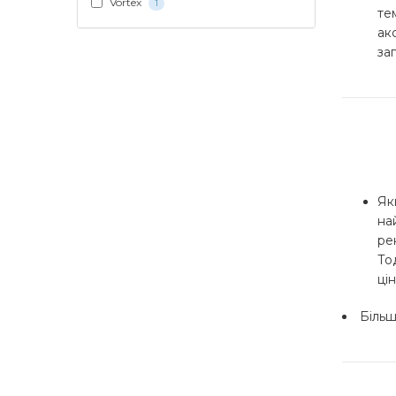
Vortex
1
те
ак
за
Як
на
ре
То
ці
Біль