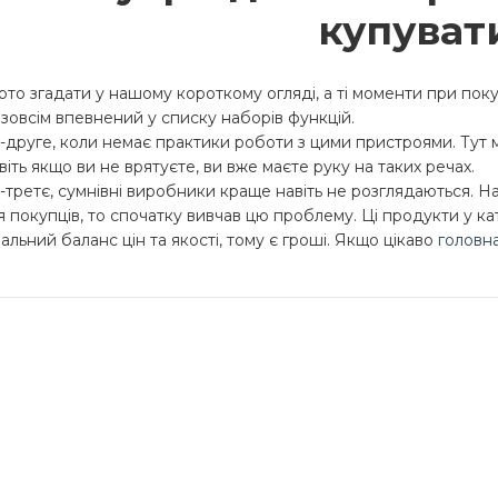
купуват
рто згадати у нашому короткому огляді, а ті моменти при пок
 зовсім впевнений у списку наборів функцій.
-друге, коли немає практики роботи з цими пристроями. Тут 
віть якщо ви не врятуєте, ви вже маєте руку на таких речах.
-третє, сумнівні виробники краще навіть не розглядаються. 
я покупців, то спочатку вивчав цю проблему. Ці продукти у кат
еальний баланс цін та якості, тому є гроші. Якщо цікаво
головн