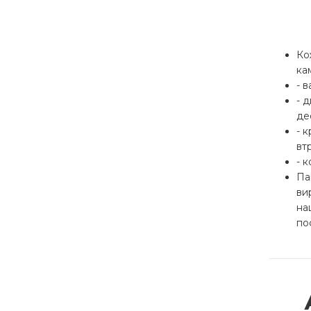
Ко
ка
- 
- 
де
- 
вт
- 
Па
ви
на
по