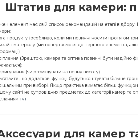
Штатив для камери: 
жен елемент має свій список рекомендацій на етапі відбору.
мери:
вага продукту (особливо, коли ми повинні носити протягом три
дизайн матеріалу (ми повертаємося до першого елемента, алюм
формації);
кріплення (Зрештою, камера та оптика повинні бути надійно фі
рачається);
коригування (чи розміщувати на певну висоту).
м'ятайте, що додаткові функції будуть коштувати більше грош
рішальним при виборі. Якщо практика вимагає більш функціона
шому сайті на супровідних предметах до категорії камер та оп
сіланням
тут
Аксесуари для камер та