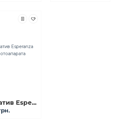
Штатив Esperanza для фотоапарата Кіпр
грн.