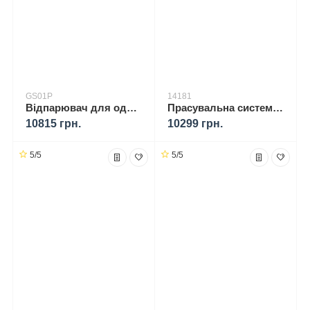
GS01P
14181
Відпарювач для одягу YOER X-Impressive GS01P
Прасувальна система BRAUN IS 7155 WH 00000014181
10815 грн.
10299 грн.
5/5
5/5