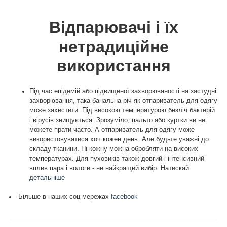
Відпарювачі і їх
нетрадиційне
використання
Під час епідемій або підвищеної захворюваності на застудні
захворювання, така банальна річ як отпариватель для одягу
може захистити. Під високою температурою безліч бактерій
і вірусів знищується. Зрозуміло, пальто або куртки ви не
можете прати часто. А отпариватель для одягу може
використовуватися хоч кожен день. Але будьте уважні до
складу тканини. Ні кожну можна обробляти на високих
температурах. Для пуховиків також довгий і інтенсивний
вплив пара і вологи - не найкращий вибір. Натискай
детальніше
Більше в наших соц мережах
facebook