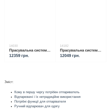
14030
14182
Прасувальна система BRAUN IS 7143 WH 00000014030
Прасувальна система BRAUN IS 7156 BK 00000014182
12359 грн.
12049 грн.
Зміст:
Кому в першу чергу потрібен отпариватель
Відпарювачі і їх нетрадиційне використання
Потрібні функції для отпарівателя
Ручний відпарювач для одягу