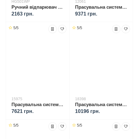
HGS01WP
12061
Ручний відпарювач YOER X-Smooth HGS01WP
Прасувальна система BRAUN IS 5044 BK 00000012061
2163 грн.
9371 грн.
5/5
5/5
15975
18398
Прасувальна система BRAUN IS 5145 WH 00000015975
Прасувальна система BRAUN IS 5155 BK 00000018398
7621 грн.
10196 грн.
5/5
5/5