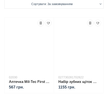
Сортувати: За замовчуванням
02030
027730281702822
Аптечка Mil-Tec First Aid Kit Small Olive
Набір зубних щіток Curaprox CS 5460/3 + ополіскувач ELMEX Sensitive Original + паста Zendium Sensitive
567 грн.
1155 грн.