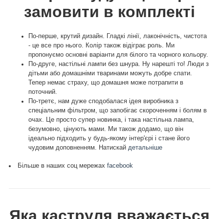
замовити в комплекті
По-перше, крутий дизайн. Гладкі лінії, лаконічність, чистота
- це все про нього. Колір також відіграє роль. Ми
пропонуємо основні варіанти для білого та чорного кольору.
По-друге, настільні лампи без шнура. Ну нарешті то! Люди з
дітьми або домашніми тваринами можуть добре спати.
Тепер немає страху, що домашня може потрапити в
поточний.
По-третє, нам дуже сподобалася ідея виробника з
спеціальним фільтром, що запобігає скороченням і болям в
очах. Це просто супер новинка, і така настільна лампа,
безумовно, цінують мами. Ми також додамо, що він
ідеально підходить у будь-якому інтер'єрі і стане його
чудовим доповненням. Натискай
детальніше
Більше в наших соц мережах
facebook
Яка каструля вважається