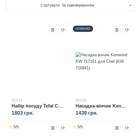
Сортувати: За замовчуванням
НОВИНКИ
02514
00320
Набір посуду Tefal Chefclub G805S304 – Сковорода 24 см, подрібнювач 500 мл та деко для піци
Насадка-вінчик Kenwood KW 717151 для Chef (KW 716841)
1803 грн.
1439 грн.
5/5
5/5