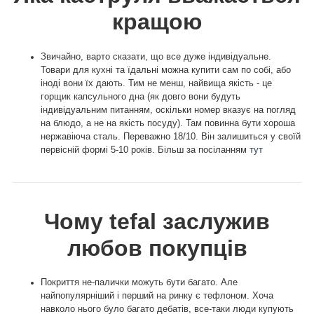
кращою
Звичайно, варто сказати, що все дуже індивідуальне.
Товари для кухні та їдальні можна купити сам по собі, або
іноді вони їх дають. Тим не менш, найвища якість - це
горщик капсульного дна (як довго вони будуть
індивідуальним питанням, оскільки номер вказує на погляд
на блюдо, а не на якість посуду). Там повинна бути хороша
нержавіюча сталь. Переважно 18/10. Він залишиться у своїй
первісній формі 5-10 років. Більш за посіланням
тут
Чому tefal заслужив
любов покупців
Покриття не-палички можуть бути багато. Але
найпопулярніший і перший на ринку є тефлоном. Хоча
навколо нього було багато дебатів, все-таки люди купують