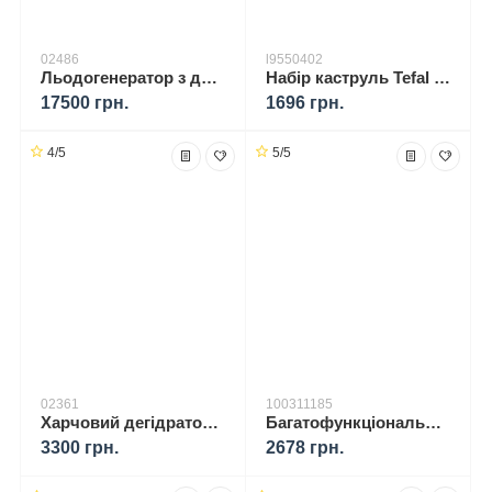
02486
l9550402
Льодогенератор з диспенсером води YOER Everest IMW02S
Набір каструль Tefal Ingenio Preference
17500 грн.
1696 грн.
4/5
5/5
02361
100311185
Харчовий дегідратор YOER VitaSave FD01S
Багатофункціональна електрична сковорода SEMP 2000 A1, 2000 Вт, Ø33 см 100311185
3300 грн.
2678 грн.