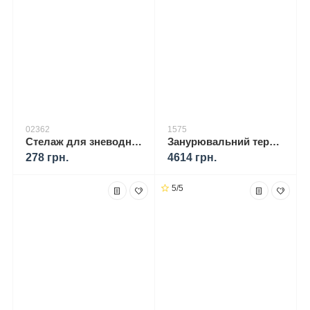
02362
1575
Стелаж для зневоднення харчових продуктів YOER VitaSave FD01S
Занурювальний термостат SILVERCREST SSVS 1000 B2, апарат для приготування в режимі Сувід 01575
278 грн.
4614 грн.
5/5