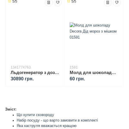
5/5
5/5
1341774763
1591
Льдогенератор з дозатором води YOER Ice Breaker IMW03BK
Молд для шоколаду Decora Дід мороз з мішком 01591
30890 грн.
60 грн.
Зміст:
Що купити сковороду
Набір посуду - що варто замовити в комплекті
Яка каструля вважається кращою