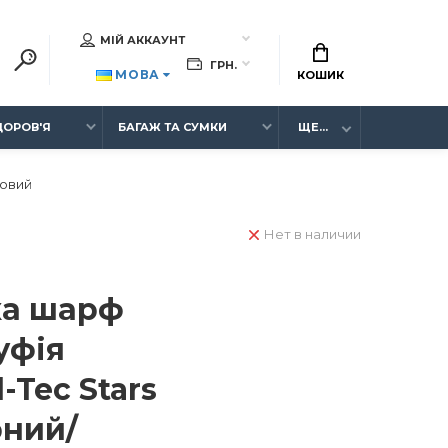
МІЙ АККАУНТ
ГРН.
МОВА
КОШИК
ЗДОРОВ'Я
БАГАЖ ТА СУМКИ
ЩЕ...
ковий
Нет в наличии
ка шарф
уфія
-Tec Stars
рний/