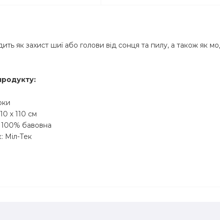
дить як захист шиї або голови від сонця та пилу, а також як 
продукту:
рки
10 х 110 см
: 100% бавовна
: Міл-Тек