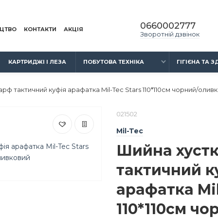
0660002777
ИЦТВО
КОНТАКТИ
АКЦІЯ
Зворотній дзвінок
КАРТРИДЖІ І ЛЕЗА
ПОБУТОВА ТЕХНІКА
ГІГІЄНА ТА 
рф тактичний куфія арафатка Mil-Tec Stars 110*110см чорний/олив
021502
Mil-Tec
Шийна хуст
тактичний к
арафатка Mil
110*110см чо