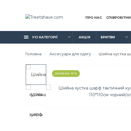
ПРО НАС
СПІВРОБІТН
УСІ КАТЕГОРІЇ
АКЦІЯ
БРИТВИ
Головна
Аксесуари для одягу
Шийна хустка ша
ЗНИЖКА 19 %